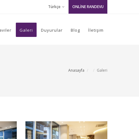
Türkçe
ONLİNE RANDEVU
aviler
Galeri
Duyurular
Blog
İletişim
Anasayfa
Galeri