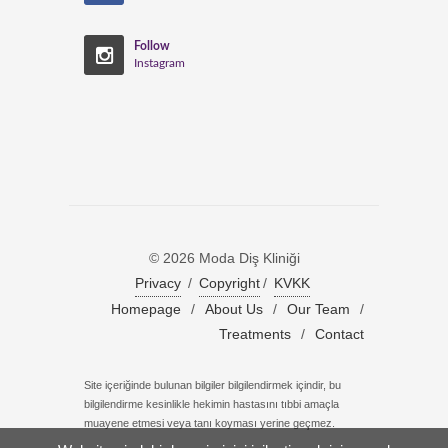
Follow
Instagram
© 2026 Moda Diş Kliniği
Privacy
/
Copyright
/
KVKK
Homepage
/
About Us
/
Our Team
/
Treatments
/
Contact
Site içeriğinde bulunan bilgiler bilgilendirmek içindir, bu
bilgilendirme kesinlikle hekimin hastasını tıbbi amaçla
muayene etmesi veya tanı koyması yerine geçmez.