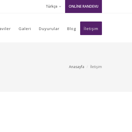
Türkçe
ONLİNE RANDEVU
aviler
Galeri
Duyurular
Blog
İletişim
Anasayfa
İletişim