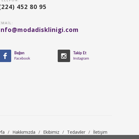
(224) 452 80 95
EMAIL:
info@modadisklinigi.com
Beğen
Takip Et
Facebook
Instagram
fa
/
Hakkımızda
/
Ekibimiz
/
Tedaviler
/
İletişim