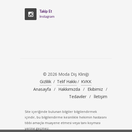
Takip Et
Instagram
© 2026 Moda Diş Kliniği
Gizlilik
/
Telif Hakkı
/
KVKK
Anasayfa
/
Hakkımızda
/
Ekibimiz
/
Tedaviler
/
İletişim
Site içeriğinde bulunan bilgiler bilgilendirmek
içindir, bu bilgilendirme kesinlikle hekimin hastasını
tıbbi amaçla muayene etmesi veya tanı koyması
yerine geçmez.