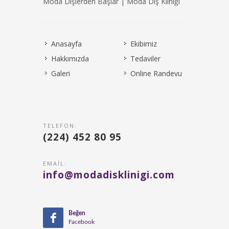
Moda Dişlerden Başlar | Moda Diş Kliniği
Anasayfa
Ekibimiz
Hakkımızda
Tedaviler
Galeri
Online Randevu
TELEFON:
(224) 452 80 95
EMAIL:
info@modadisklinigi.com
Beğen
Facebook