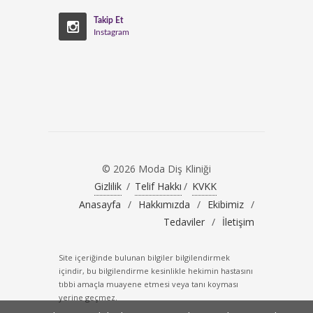
Takip Et
Instagram
© 2026 Moda Diş Kliniği
Gizlilik
/
Telif Hakkı
/
KVKK
Anasayfa
/
Hakkımızda
/
Ekibimiz
/
Tedaviler
/
İletişim
Site içeriğinde bulunan bilgiler bilgilendirmek
içindir, bu bilgilendirme kesinlikle hekimin hastasını
tıbbi amaçla muayene etmesi veya tanı koyması
yerine geçmez.